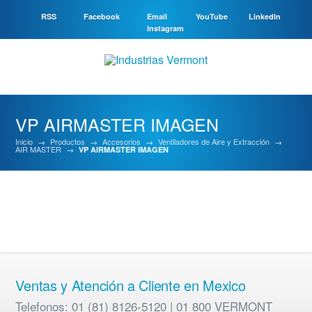
RSS
Facebook
Email
YouTube
LinkedIn
Instagram
VP AIRMASTER IMAGEN
Inicio
→
Productos
→
Accesorios
→
Ventiladores de Aire y Extracción
→
AIR MASTER
→
VP AIRMASTER IMAGEN
Ventas y Atención a Cliente en Mexico
Telefonos: 01 (81) 8126-5120 | 01 800 VERMONT