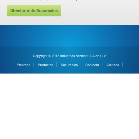
Directorio de Sucursales
Copyright © 2017 Industrias Vermont S.A de C.V.
Empresa
Productos
Sucursales
Contacto
Alianzas
Need Help ?