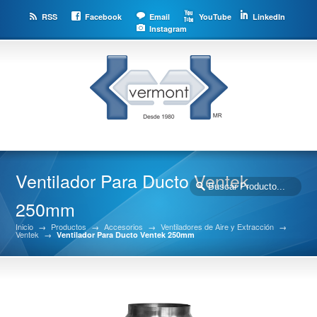
RSS
Facebook
Email
YouTube
LinkedIn
Instagram
Ventilador Para Ducto Ventek
250mm
Inicio
→
Productos
→
Accesorios
→
Ventiladores de Aire y Extracción
→
Ventek
→
Ventilador Para Ducto Ventek 250mm