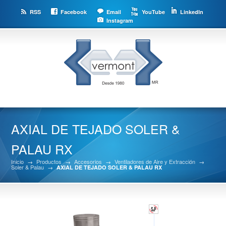
RSS
Facebook
Email
YouTube
LinkedIn
Instagram
AXIAL DE TEJADO SOLER &
PALAU RX
Inicio
→
Productos
→
Accesorios
→
Ventiladores de Aire y Extracción
→
Soler & Palau
→
AXIAL DE TEJADO SOLER & PALAU RX