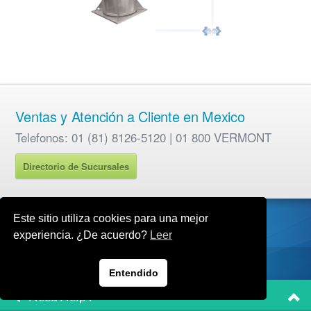
Ventas y Atención a Cliente en Mexico
Telefonos: 01 (81) 8126-5120 | 01 800 VERMONT
Directorio de Sucursales
Este sitio utiliza cookies para una mejor
experiencia. ¿De acuerdo?
Leer
Copyright © 2017 Industrias Vermont S.A de C.V.
Entendido
Empresa
Productos
Sucursales
Contacto
Alianzas
Need Help ?