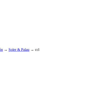
ón
→
Soler & Palau
→
ccl