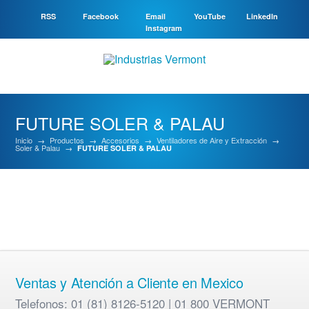
RSS
Facebook
Email
YouTube
LinkedIn
Instagram
FUTURE SOLER & PALAU
Inicio
→
Productos
→
Accesorios
→
Ventiladores de Aire y Extracción
→
Soler & Palau
→
FUTURE SOLER & PALAU
Ventas y Atención a Cliente en Mexico
Telefonos: 01 (81) 8126-5120 | 01 800 VERMONT