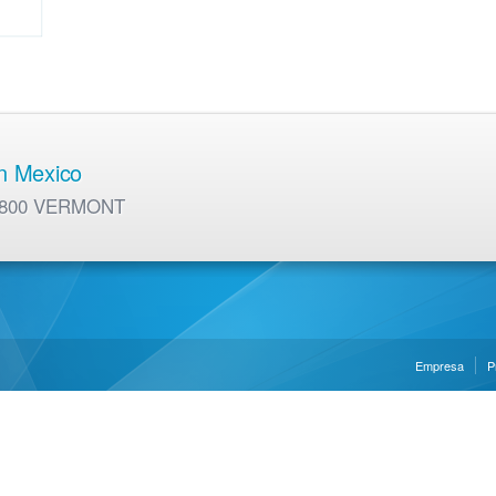
en Mexico
01 800 VERMONT
Empresa
P