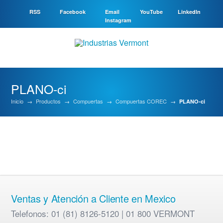
RSS
Facebook
Email
YouTube
LinkedIn
Instagram
PLANO-ci
Inicio
→
Productos
→
Compuertas
→
Compuertas COREC
→
PLANO-ci
Ventas y Atención a Cliente en Mexico
Telefonos: 01 (81) 8126-5120 | 01 800 VERMONT