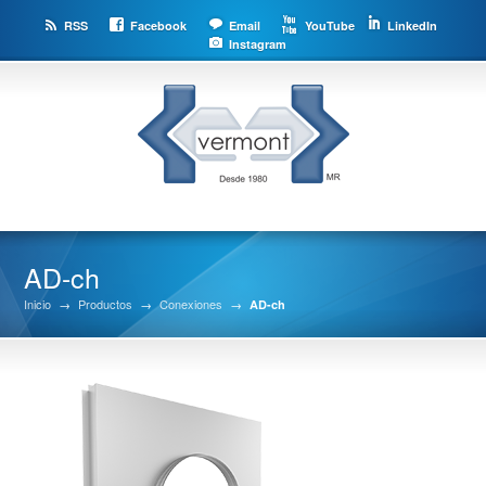
RSS
Facebook
Email
YouTube
LinkedIn
Instagram
AD-ch
Inicio
→
Productos
→
Conexiones
→
AD-ch