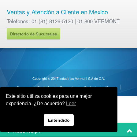
Ventas y Atención a Cliente en Mexico
Telefonos: 01 (81) 8126-5120 | 01 800 VERMONT
Directorio de Sucursales
Copyright © 2017 Industrias Vermont S.A de C.V.
Empresa
Productos
Sucursales
Contacto
Alianzas
Este sitio utiliza cookies para una mejor
experiencia. ¿De acuerdo?
Leer
Entendido
Need Help ?