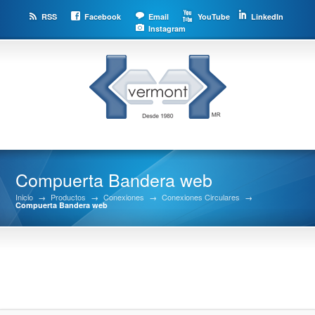
RSS
Facebook
Email
YouTube
LinkedIn
Instagram
Compuerta Bandera web
Inicio
→
Productos
→
Conexiones
→
Conexiones Circulares
→
Compuerta Bandera web