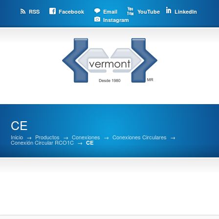
RSS
Facebook
Email
YouTube
LinkedIn
Instagram
CE
Inicio
→
Productos
→
Conexiones
→
Conexiones Circulares
→
Conexión Circular RCO1C
→
CE