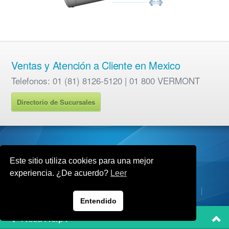
Ventas y Atención a Cliente en Mexico
Telefonos: 01 (81) 8126-5120 | 01 800 VERMONT
Directorio de Sucursales
Este sitio utiliza cookies para una mejor
experiencia. ¿De acuerdo?
Leer
Copyright © 2017 Industrias Vermont S.A de C.V.
Empresa
Productos
Sucursales
Contacto
Alianzas
Entendido
Need Help ?