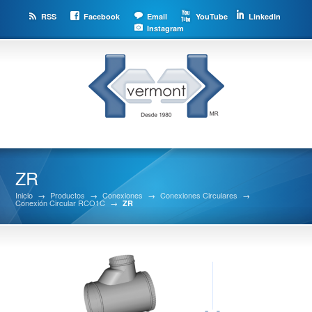
RSS
Facebook
Email
YouTube
LinkedIn
Instagram
ZR
Inicio
→
Productos
→
Conexiones
→
Conexiones Circulares
→
Conexión Circular RCO1C
→
ZR