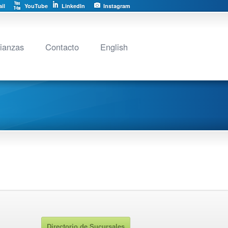
il
YouTube
LinkedIn
Instagram
lianzas
Contacto
English
Directorio de Sucursales