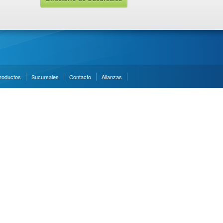
roductos
Sucursales
Contacto
Alianzas