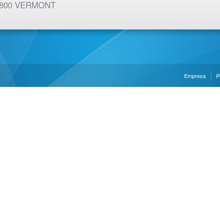
01 800 VERMONT
Empresa
P