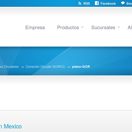
RSS
Facebook
Ema
Empresa
Productos
Sucursales
A
s Circulares
→
Conexión Circular GORCC
→
plano-GOR
en Mexico