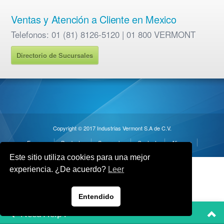
Ventas y Atención a Cliente en Mexico
Telefonos: 01 (81) 8126-5120 | 01 800 VERMONT
Directorio de Sucursales
Copyright © 2017 Industrias Vermont S.A de C.V.
Empresa
Productos
Sucursales
Contacto
Alianzas
Este sitio utiliza cookies para una mejor
experiencia. ¿De acuerdo?
Leer
Entendido
Need Help ?