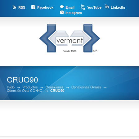
RSS
Facebook
Email
YouTube
LinkedIn
Instagram
CRUO90
Inicio
→
Productos
→
Conexiones
→
Conexiones Ovales
→
Conexión Oval COH4O
→
CRUO90