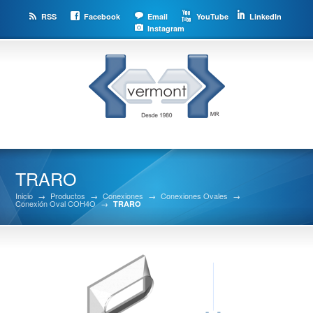
RSS
Facebook
Email
YouTube
LinkedIn
Instagram
TRARO
Inicio
→
Productos
→
Conexiones
→
Conexiones Ovales
→
Conexión Oval COH4O
→
TRARO