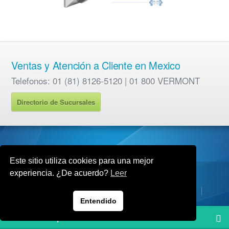
Ventas y Atención a Cliente en Mexico
Telefonos: 01 (81) 8126-5120 | 01 800 VERMONT
Directorio de Sucursales
Este sitio utiliza cookies para una mejor
experiencia. ¿De acuerdo?
Leer
Copyright © 2017 Industrias Vermont S.A de C.V.
Empresa
Productos
Sucursales
Contacto
Alianzas
Entendido
Need Help ?