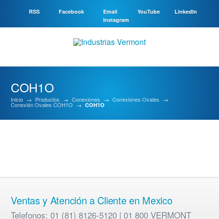
RSS
Facebook
Email
YouTube
LinkedIn
Instagram
COH1O
Inicio
→
Productos
→
Conexiones
→
Conexiones Ovales
→
Conexión Ovales COH1O
→
COH1O
Ventas y Atención a Cliente en Mexico
Telefonos: 01 (81) 8126-5120 | 01 800 VERMONT