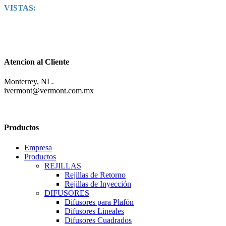
VISTAS:
Atencion al Cliente
Monterrey, NL.
ivermont@vermont.com.mx
Productos
Empresa
Productos
REJILLAS
Rejillas de Retorno
Rejillas de Inyección
DIFUSORES
Difusores para Plafón
Difusores Lineales
Difusores Cuadrados