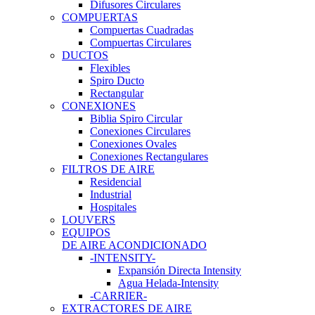
Difusores Circulares
COMPUERTAS
Compuertas Cuadradas
Compuertas Circulares
DUCTOS
Flexibles
Spiro Ducto
Rectangular
CONEXIONES
Biblia Spiro Circular
Conexiones Circulares
Conexiones Ovales
Conexiones Rectangulares
FILTROS DE AIRE
Residencial
Industrial
Hospitales
LOUVERS
EQUIPOS
DE AIRE ACONDICIONADO
-INTENSITY-
Expansión Directa Intensity
Agua Helada-Intensity
-CARRIER-
EXTRACTORES DE AIRE