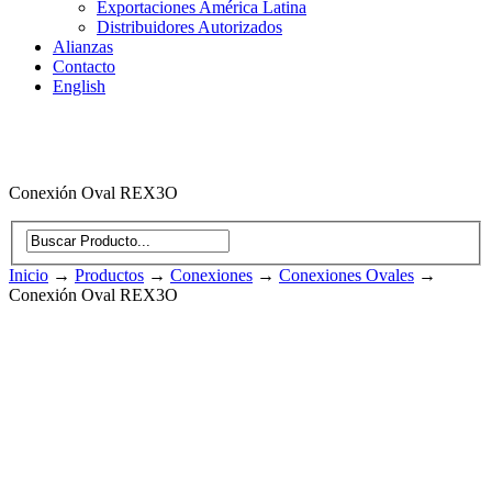
Exportaciones América Latina
Distribuidores Autorizados
Alianzas
Contacto
English
Conexión Oval REX3O
Inicio
→
Productos
→
Conexiones
→
Conexiones Ovales
→
Conexión Oval REX3O