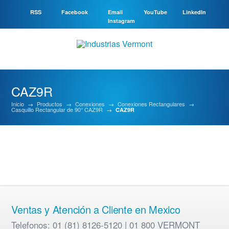
RSS
Facebook
Email
YouTube
LinkedIn
Instagram
CAZ9R
Inicio
→
Productos
→
Conexiones
→
Conexiones Rectangulares
→
Casquillo Rectangular de 90° CAZ9R
→
CAZ9R
Ventas y Atención a Cliente en Mexico
Telefonos: 01 (81) 8126-5120 | 01 800 VERMONT