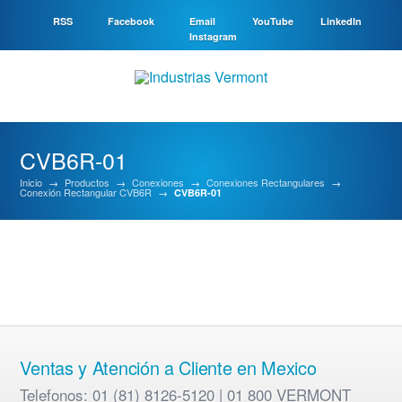
RSS
Facebook
Email
YouTube
LinkedIn
Instagram
CVB6R-01
Inicio
→
Productos
→
Conexiones
→
Conexiones Rectangulares
→
Conexión Rectangular CVB6R
→
CVB6R-01
Ventas y Atención a Cliente en Mexico
Telefonos: 01 (81) 8126-5120 | 01 800 VERMONT