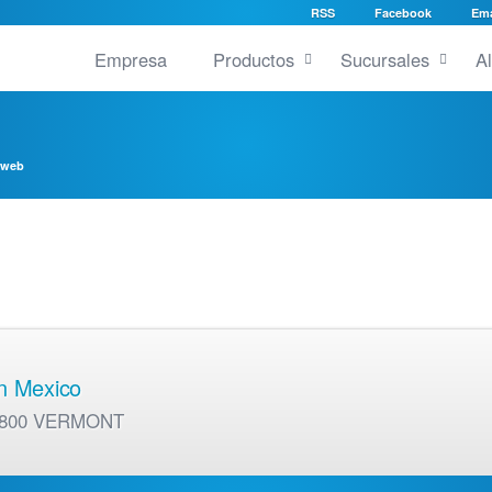
RSS
Facebook
Ema
Empresa
Productos
Sucursales
A
 web
en Mexico
01 800 VERMONT