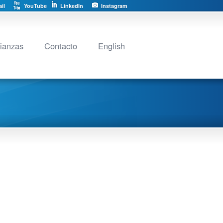
il
YouTube
LinkedIn
Instagram
lianzas
Contacto
English