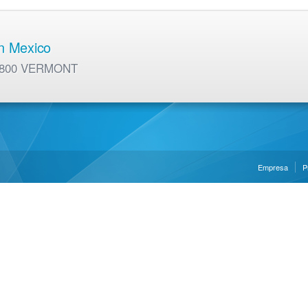
en Mexico
01 800 VERMONT
Empresa
P