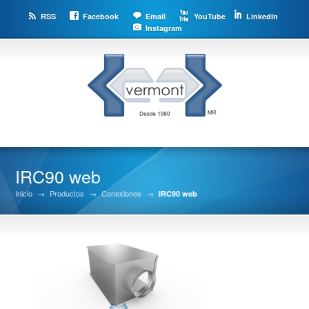
RSS
Facebook
Email
YouTube
LinkedIn
Instagram
IRC90 web
Inicio
→
Productos
→
Conexiones
→
IRC90 web