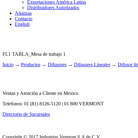
Exportaciones América Latina
Distribuidores Autorizados
Alianzas
Contacto
English
FL1 TABLA_Mesa de trabajo 1
Inicio
→
Productos
→
Difusores
→
Difusores Lineales
→
Difusor l
Ventas y Atención a Cliente en Mexico
Telefonos: 01 (81) 8126-5120 | 01 800 VERMONT
Directorio de Sucursales
Copyright © 2017 Industrias Vermont S.A de C.V.