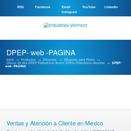
RSS
Facebook
Email
YouTube
LinkedIn
Instagram
DPEP- web -PAGINA
Inicio
→
Productos
→
Difusores
→
Difusores para Plafón
→
Difusor de Aire DPEP Poliestireno-Acero/ DPEQ Poliestireno-Aluminio
→
DPEP-
web -PAGINA
Ventas y Atención a Cliente en Mexico