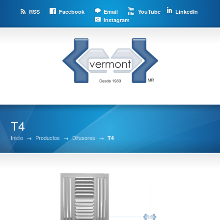
RSS
Facebook
Email
YouTube
LinkedIn
Instagram
T4
Inicio
→
Productos
→
Difusores
→
T4