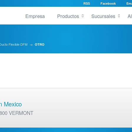
RSS
Facebook
Ema
Empresa
Productos
Sucursales
A
Ducto Flexible DFM
→
OTRO
en Mexico
01 800 VERMONT