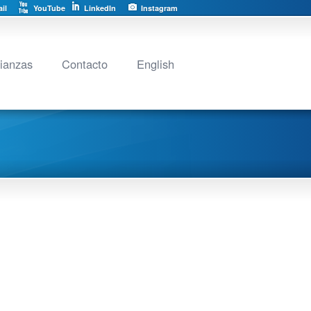
il
YouTube
LinkedIn
Instagram
lianzas
Contacto
English