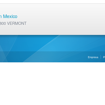
en Mexico
01 800 VERMONT
Empresa
P