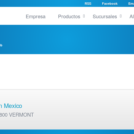
RSS
Facebook
Ema
Empresa
Productos
Sucursales
A
eb
en Mexico
01 800 VERMONT