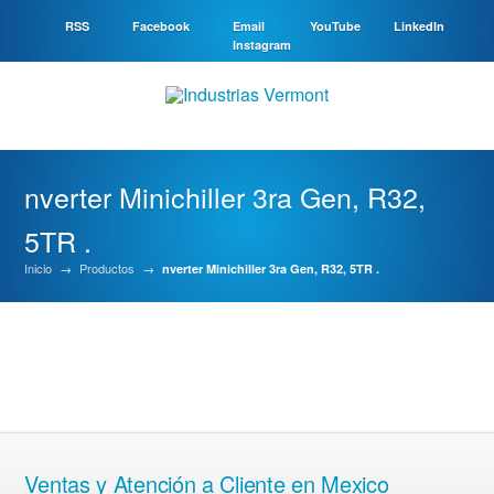
RSS
Facebook
Email
YouTube
LinkedIn
Instagram
nverter Minichiller 3ra Gen, R32,
5TR .
Inicio
→
Productos
→
nverter Minichiller 3ra Gen, R32, 5TR .
Ventas y Atención a Cliente en Mexico