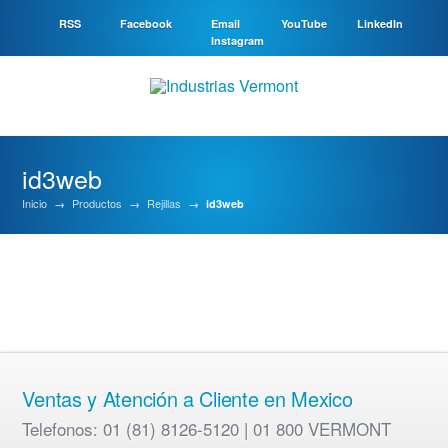
RSS
Facebook
Email
YouTube
LinkedIn
Instagram
id3web
Inicio
→
Productos
→
Rejillas
→
id3web
Ventas y Atención a Cliente en Mexico
Telefonos: 01 (81) 8126-5120 | 01 800 VERMONT