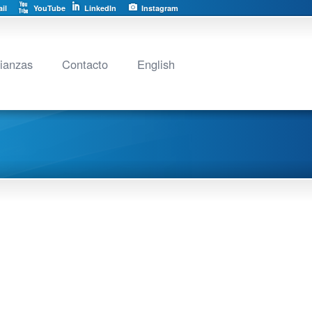
il
YouTube
LinkedIn
Instagram
lianzas
Contacto
English