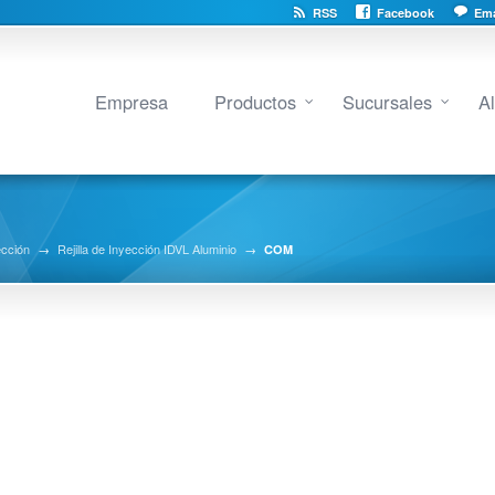
RSS
Facebook
Ema
Empresa
Productos
Sucursales
A
ección
→
Rejilla de Inyección IDVL Aluminio
→
COM