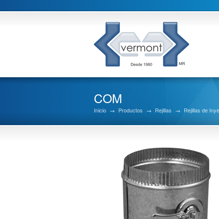
COM
Inicio
→
Productos
→
Rejillas
→
Rejillas de Iny