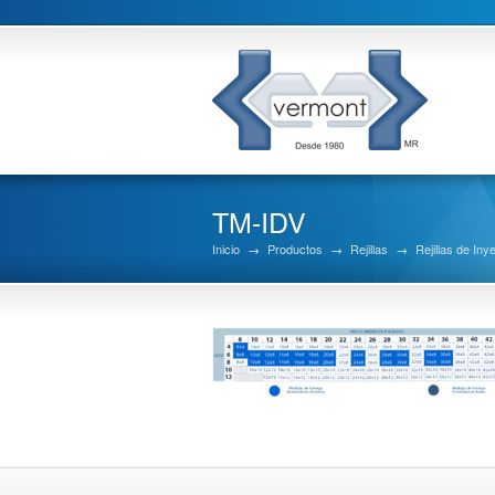
TM-IDV
Inicio
→
Productos
→
Rejillas
→
Rejillas de Iny