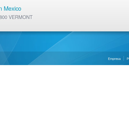
en Mexico
01 800 VERMONT
Empresa
P