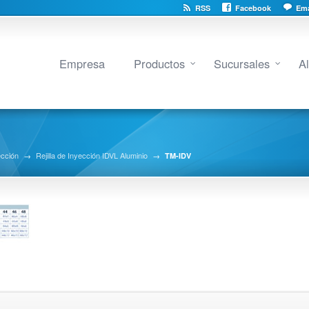
RSS
Facebook
Ema
Empresa
Productos
Sucursales
A
ección
→
Rejilla de Inyección IDVL Aluminio
→
TM-IDV