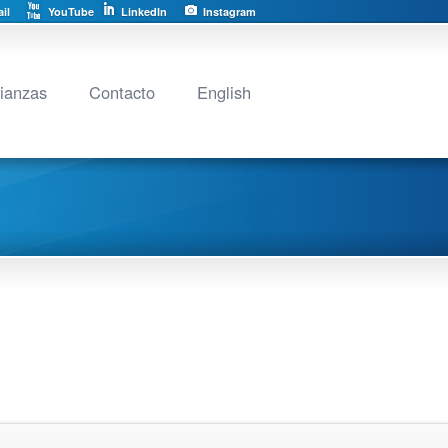
il
YouTube
LinkedIn
Instagram
lianzas
Contacto
English