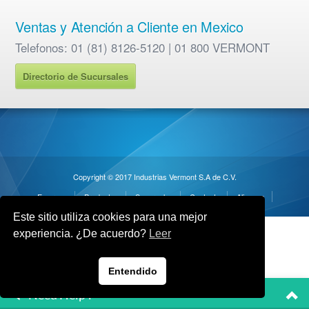
Ventas y Atención a Cliente en Mexico
Telefonos: 01 (81) 8126-5120 | 01 800 VERMONT
Directorio de Sucursales
Copyright © 2017 Industrias Vermont S.A de C.V.
Empresa
Productos
Sucursales
Contacto
Alianzas
Este sitio utiliza cookies para una mejor
experiencia. ¿De acuerdo?
Leer
Entendido
Need Help ?