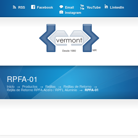
RSS
Facebook
Email
YouTube
LinkedIn
Instagram
RPFA-01
Inicio
→
Productos
→
Rejillas
→
Rejillas de Retorno
→
Rejilla de Retorno RPFA Acero / RPFL Aluminio
→
RPFA-01