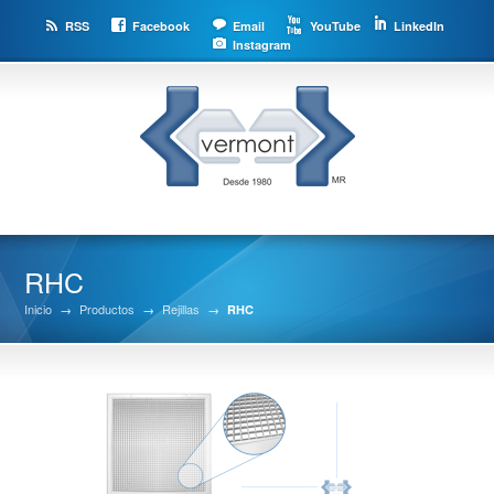
RSS
Facebook
Email
YouTube
LinkedIn
Instagram
RHC
Inicio
→
Productos
→
Rejillas
→
RHC