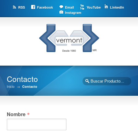
RSS
Facebook
Email
YouTube
LinkedIn
Instagram
Contacto
Inicio
→
Contacto
Nombre
*