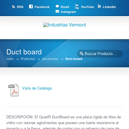
RSS
Facebook
Email
YouTube
LinkedIn
Instagram
Duct board
Inicio
→
Productos
→
Accesorios
→
Duct board
Vista de Catálogo
DESCRIPCIÓN: El QuietR DuctBoard es una placa rígida de fibra de
vidrio con resinas aglutinantes que poseen una fuerte resistencia al
impacto y a la flama, además de contar con un refuerzo de capa de