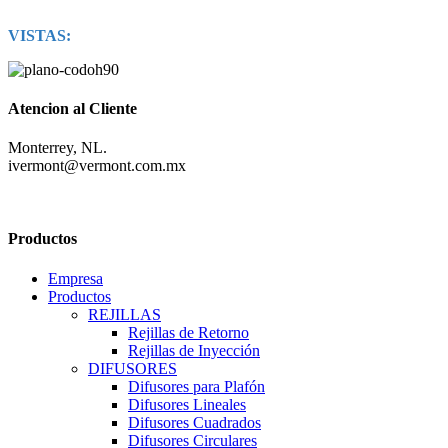
VISTAS:
Atencion al Cliente
Monterrey, NL.
ivermont@vermont.com.mx
Productos
Empresa
Productos
REJILLAS
Rejillas de Retorno
Rejillas de Inyección
DIFUSORES
Difusores para Plafón
Difusores Lineales
Difusores Cuadrados
Difusores Circulares