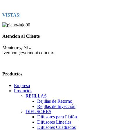
VISTAS:
Atencion al Cliente
Monterrey, NL.
ivermont@vermont.com.mx
Productos
Empresa
Productos
REJILLAS
Rejillas de Retorno
Rejillas de Inyección
DIFUSORES
Difusores para Plafón
Difusores Lineales
Difusores Cuadrados