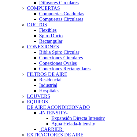
Difusores Circulares
COMPUERTAS
Compuertas Cuadradas
Compuertas Circulares
DUCTOS
Flexibles
Spiro Ducto
Rectangular
CONEXIONES
Biblia Spiro Circular
Conexiones Circulares
Conexiones Ovales
Conexiones Rectangulares
FILTROS DE AIRE
Residencial
Industrial
Hospitales
LOUVERS
EQUIPOS
DE AIRE ACONDICIONADO
-INTENSITY-
Expansión Directa Intensity
Agua Helada-Intensity
-CARRIER-
EXTRACTORES DE AIRE