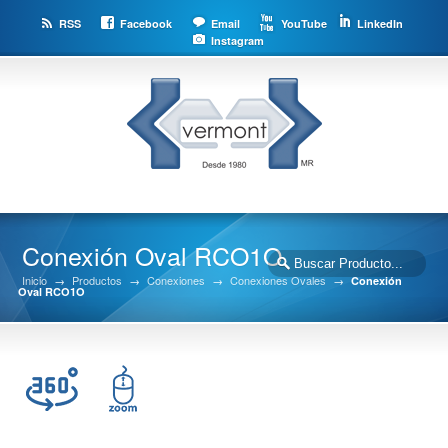
RSS
Facebook
Email
YouTube
LinkedIn
Instagram
Conexión Oval RCO1O
Inicio
→
Productos
→
Conexiones
→
Conexiones Ovales
→
Conexión
Oval RCO1O