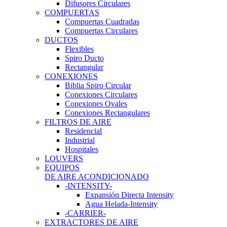
Difusores Circulares
COMPUERTAS
Compuertas Cuadradas
Compuertas Circulares
DUCTOS
Flexibles
Spiro Ducto
Rectangular
CONEXIONES
Biblia Spiro Circular
Conexiones Circulares
Conexiones Ovales
Conexiones Rectangulares
FILTROS DE AIRE
Residencial
Industrial
Hospitales
LOUVERS
EQUIPOS
DE AIRE ACONDICIONADO
-INTENSITY-
Expansión Directa Intensity
Agua Helada-Intensity
-CARRIER-
EXTRACTORES DE AIRE