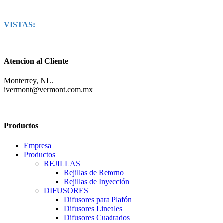
VISTAS:
Atencion al Cliente
Monterrey, NL.
ivermont@vermont.com.mx
Productos
Empresa
Productos
REJILLAS
Rejillas de Retorno
Rejillas de Inyección
DIFUSORES
Difusores para Plafón
Difusores Lineales
Difusores Cuadrados