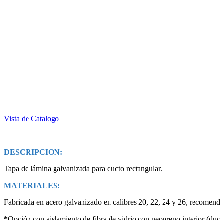
Vista de Catalogo
DESCRIPCION:
Tapa de lámina galvanizada para ducto rectangular.
MATERIALES:
Fabricada en acero galvanizado en calibres 20, 22, 24 y 26, recomen
*
Opción con aislamiento de fibra de vidrio con neopreno interior (duct