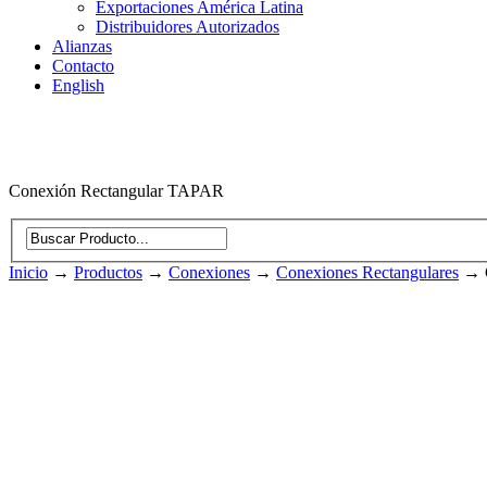
Exportaciones América Latina
Distribuidores Autorizados
Alianzas
Contacto
English
Conexión Rectangular TAPAR
Inicio
→
Productos
→
Conexiones
→
Conexiones Rectangulares
→