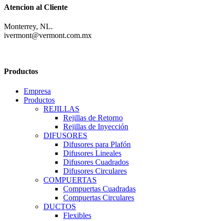
Atencion al Cliente
Monterrey, NL.
ivermont@vermont.com.mx
Productos
Empresa
Productos
REJILLAS
Rejillas de Retorno
Rejillas de Inyección
DIFUSORES
Difusores para Plafón
Difusores Lineales
Difusores Cuadrados
Difusores Circulares
COMPUERTAS
Compuertas Cuadradas
Compuertas Circulares
DUCTOS
Flexibles