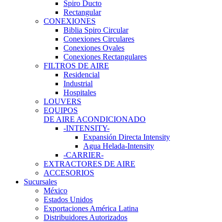
Spiro Ducto
Rectangular
CONEXIONES
Biblia Spiro Circular
Conexiones Circulares
Conexiones Ovales
Conexiones Rectangulares
FILTROS DE AIRE
Residencial
Industrial
Hospitales
LOUVERS
EQUIPOS
DE AIRE ACONDICIONADO
-INTENSITY-
Expansión Directa Intensity
Agua Helada-Intensity
-CARRIER-
EXTRACTORES DE AIRE
ACCESORIOS
Sucursales
México
Estados Unidos
Exportaciones América Latina
Distribuidores Autorizados