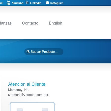
il
YouTube
LinkedIn
Instagram
lianzas
Contacto
English
Atencion al Cliente
Monterrey, NL.
ivermont@vermont.com.mx