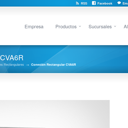
RSS
Facebook
Ema
Empresa
Productos
Sucursales
A
r CVA6R
es Rectangulares
→
Conexión Rectangular CVA6R