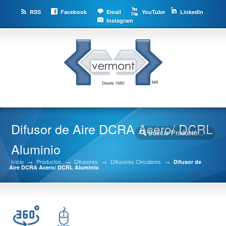
RSS
Facebook
Email
YouTube
LinkedIn
Instagram
Difusor de Aire DCRA Acero/ DCRL
Aluminio
Inicio
→
Productos
→
Difusores
→
Difusores Circulares
→
Difusor de
Aire DCRA Acero/ DCRL Aluminio