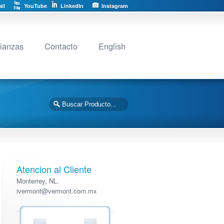
il
YouTube
LinkedIn
Instagram
lianzas
Contacto
English
Atencion al Cliente
Monterrey, NL.
ivermont@vermont.com.mx