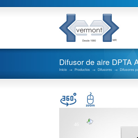
Difusor de aire DPTA 
Inicio
→
Productos
→
Difusores
→
Difusores p