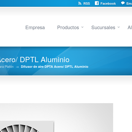
RSS
Facebook
Ema
Empresa
Productos
Sucursales
A
Acero/ DPTL Aluminio
ara Plafón
→
Difusor de aire DPTA Acero/ DPTL Aluminio