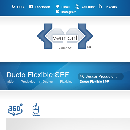
RSS
Facebook
Email
YouTube
LinkedIn
Instagram
Ducto Flexible SPF
Inicio
→
Productos
→
Ductos
→
Flexibles
→
Ducto Flexible SPF