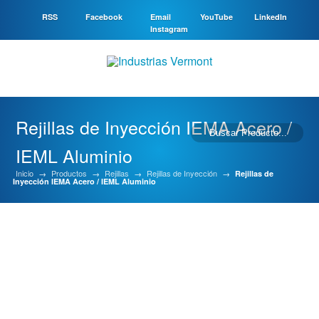
RSS
Facebook
Email
YouTube
LinkedIn
Instagram
Rejillas de Inyección IEMA Acero /
IEML Aluminio
Inicio
→
Productos
→
Rejillas
→
Rejillas de Inyección
→
Rejillas de
Inyección IEMA Acero / IEML Aluminio