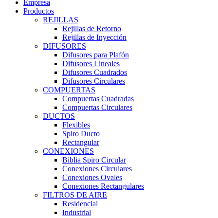
Empresa
Productos
REJILLAS
Rejillas de Retorno
Rejillas de Inyección
DIFUSORES
Difusores para Plafón
Difusores Lineales
Difusores Cuadrados
Difusores Circulares
COMPUERTAS
Compuertas Cuadradas
Compuertas Circulares
DUCTOS
Flexibles
Spiro Ducto
Rectangular
CONEXIONES
Biblia Spiro Circular
Conexiones Circulares
Conexiones Ovales
Conexiones Rectangulares
FILTROS DE AIRE
Residencial
Industrial