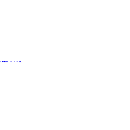
.
e una palanca