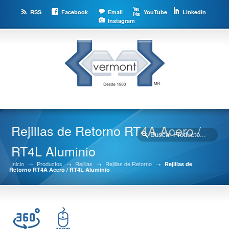
RSS
Facebook
Email
YouTube
LinkedIn
Instagram
Rejillas de Retorno RT4A Acero /
RT4L Aluminio
Inicio
→
Productos
→
Rejillas
→
Rejillas de Retorno
→
Rejillas de
Retorno RT4A Acero / RT4L Aluminio