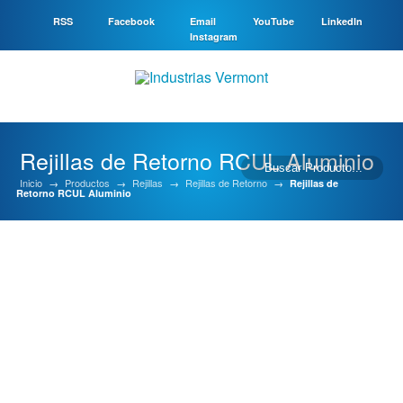
RSS
Facebook
Email
YouTube
LinkedIn
Instagram
Rejillas de Retorno RCUL Aluminio
Inicio
→
Productos
→
Rejillas
→
Rejillas de Retorno
→
Rejillas de
Retorno RCUL Aluminio